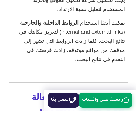
المستخدم لتقليل نسبة الارتداد.
يمكنك أيضًا استخدام
الروابط الداخلية والخارجية
(internal and external links) لتعزيز مكانتك في
نتائج البحث. كلما زادت الروابط التي تشير إلى
موقعك من مواقع موثوقة، زادت فرصتك في
التقدم في نتائج البحث.
استراتيجيات تسويقية فعالة
راسلنا على واتساب
اتصل بنا
لتعزيز موقعك الإلكتروني
بعد إطلاق موقعك، يجب تنفيذ استراتيجيات تسويقية
فعّالة لتعزيز الوعي به. يمكنك استخدام وسائل