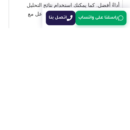
أداءً أفضل. كما يمكنك استخدام نتائج التحليل
لتحسين تجربة المستخدم وزيادة التفاعل مع
راسلنا على واتساب
اتصل بنا
الموقع.
نصائح إضافية لتعزيز فعالية
الموقع وزيادة التفاعل
هناك العديد من النصائح التي يمكن أن تساعدك في
تعزيز فعالية موقعك الإلكتروني. من المهم تحديث
المحتوى بانتظام وإضافة مدونات أو مقالات جديدة
لجذب الزوار وتحسين تصنيفات محركات البحث.
استخدام الوسائط المتعددة مثل الصور والفيديوهات
يمكن أن يجعل المحتوى أكثر جاذبية.