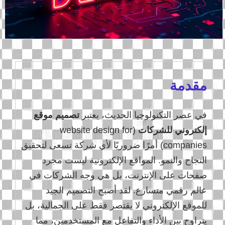
مقدمة
في عصر التكنولوجيا الحديث، يعتبر
تصميم موقع
إلكتروني للشركات
(website design for
companies) أمرًا ضروريًا لأي شركة تسعى لتحقيق
النجاح والنمو. المواقع الإلكترونية ليست مجرد
صفحات على الإنترنت، بل هي وجه الشركات في
عالم رقمي متسارع. لقد أصبح التصميم الجيد
للموقع الإلكتروني لا يقتصر فقط على الجمالية، بل
يتراوح بين الأداء والتفاعل مع المستخدمين، مما