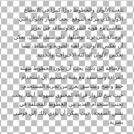
تلعب الألوان والخطوط دورًا كبيرًا في الانطباع
الأول الذي يتركه الموقع. يجب اختيار الألوان التي
تتماشى مع هوية الشركة وتساعد في تعزيز
الرسالة التي تريد توصيلها. على سبيل المثال، يمكن
أن تعكس الألوان الزاهية الحيوية والنشاط، بينما
تعكس الألوان الداكنة الاحترافية والجدية.
بالإضافة إلى ذلك، يجب أن تكون الخطوط سهلة
القراءة ومتناسقة مع بقية التصميم. إن استخدام
خط واضح ومتناسق يعزز من تجربة المستخدم،
حيث يتيح للزوار قراءة المحتوى بسهولة. أيضًا، يجب
تجنب استخدام العديد من الخطوط المختلفة في
نفس الصفحة، حيث يمكن أن يؤدي ذلك إلى فوضى
بصرية.