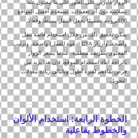
الزوار قادرين على العثور على ما يبحثون عنه
بسلاسة دون أي تعقيدات. تستخدم أفضل المواقع
الإلكترونية تصميمًا يجعل التنقل بسيطًا وفعالًا.
يمكن تحقيق ذلك من خلال استخدام قائمة تنقل
واضحة، وأزرار CTA (دعوة للعمل) واضحة، وترتيب
المحتوى بطريقة منطقية. عندما يشعر الزوار
بالراحة أثناء استخدام الموقع، فإن هذا يزيد من
فرص بقاءهم لفترة أطول وبالتالي زيادة معدلات
التحويل.
الخطوة الرابعة: استخدام الألوان
والخطوط بفاعلية