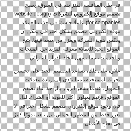
في ظل المنافسة المتزايدة في السوق، يصبح
تصميم موقع إلكتروني للشركات
(website design
for companies) عاملًا حاسمًا في جذب العملاء.
موقع إلكتروني مصمم بشكل احترافي يمكن أن
يعكس هوية الشركة ويعزز من مصداقيتها. يتيح
الموقع الجيد للعملاء معرفة المزيد عن المنتجات
والخدمات، مما يسهل اتخاذ القرار الشرائي.
علاوة على ذلك، يساعد التصميم الجيد على تحسين
تجربة المستخدم، مما يؤدي إلى زيادة معدلات
التحويل. عندما يشعر الزوار بالراحة أثناء تصفح
الموقع، فإنهم يميلون أكثر للعودة أو الشراء. لذا،
فإن وجود موقع إلكتروني مصمم بشكل احترافي لا
يعزز فقط من المظهر الجمالي، بل يلعب دورًا كبيرًا
في نجاح الأعمال.