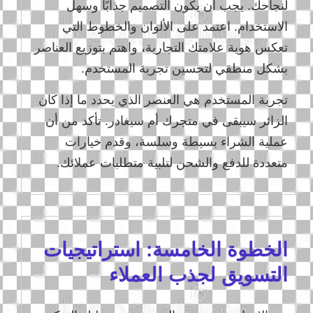
لنجاحك. يجب أن يكون التصميم جذابًا وسهل
الاستخدام. اعتمد على الألوان والخطوط التي
تعكس هوية علامتك التجارية، واهتم بتوزيع العناصر
بشكل منطقي لتحسين تجربة المستخدم.
تجربة المستخدم هي العنصر الذي يحدد ما إذا كان
الزائر سيبقى في متجرك أم سيغادر. تأكد من أن
عملية الشراء بسيطة وسلسة، وقدم خيارات
متعددة للدفع والشحن لتلبية متطلبات عملائك.
الخطوة الخامسة: استراتيجيات
التسويق لجذب العملاء