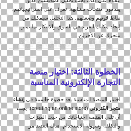
علاوة على ذلك، يجب تحليل المنافسين الذين
يقدمون منتجات مشابهة. تعرف على استراتيجياتهم،
نقاط قوتهم وضعفهم. هذا التحليل سيمكنك من
إيجاد مكانك الفريد في السوق والابتكار بما يميز
متجرك عن الآخرين.
الخطوة الثالثة: اختيار منصة
التجارة الإلكترونية المناسبة
اختيار المنصة المناسبة يعد خطوة حاسمة في
إنشاء
متجر الكتروني
(creating an online store). يجب
أن تلبي المنصة احتياجاتك من حيث الميزات
والتكلفة وسهولة الاستخدام. هناك العديد من