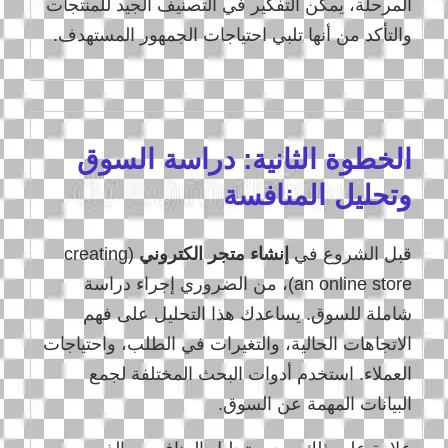
المرحلة، يمكن التفكير في التصنيف الجيد للمنتجات
والتأكد من أنها تلبي احتياجات الجمهور المستهدف.
الخطوة الثانية: دراسة السوق
وتحليل المنافسة
قبل الشروع في
إنشاء متجر الكتروني
(creating
an online store)، من الضروري إجراء دراسة
شاملة للسوق. يساعدك هذا التحليل على فهم
الاتجاهات الحالية، والتغيرات في الطلب، واحتياجات
العملاء. استخدم أدوات البحث المختلفة لجمع
البيانات المهمة عن السوق.