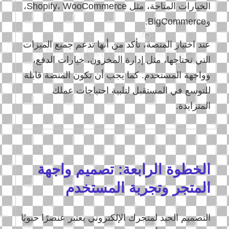
الخيارات المتاحة، مثل Shopify، WooCommerce،
وBigCommerce.
عند اختيار المنصة، تأكد من أنها تدعم جميع الميزات
التي تحتاجها، مثل إدارة المخزون، خيارات الدفع،
وواجهة المستخدم. كما يجب أن تكون المنصة قابلة
للتوسع في المستقبل لتلبية احتياجات عملك
المتزايدة.
الخطوة الرابعة: تصميم واجهة
المتجر وتجربة المستخدم
التصميم الجيد لمتجرك الإلكتروني يعتبر عنصرًا حيويًا