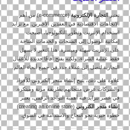
تعتبر
التجارة الإلكترونية
(e-commerce) من أهم
الاتجاهات الاقتصادية في العقدين الأخيرين. مع تزايد
استخدام الإنترنت وتطور التكنولوجيا، أصبحت
إمكانية الوصول إلى المنتجات والخدمات المتاحة
على الإنترنت سهلة وميسرة. هذا التغير لا يسهل
فقط عملية الشراء، ولكنه يفتح آفاقًا جديدة للأعمال
التجارية لتصل إلى عملاء جدد في جميع أنحاء العالم.
علاوة على ذلك، يتيح إنشاء متجر إلكتروني للأفراد
والشركات عرض منتجاتهم بطريقة مرنة ومبتكرة.
في عصر تتزايد فيه أهمية التواجد الرقمي، يعتبر
إنشاء متجر الكتروني
(creating an online store)
خطوة حيوية نحو النجاح والاستدامة في السوق.