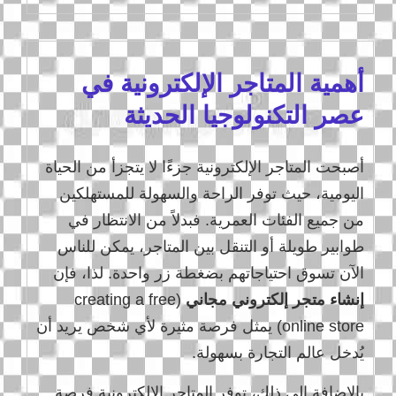
أهمية المتاجر الإلكترونية في
عصر التكنولوجيا الحديثة
أصبحت المتاجر الإلكترونية جزءًا لا يتجزأ من الحياة
اليومية، حيث توفر الراحة والسهولة للمستهلكين
من جميع الفئات العمرية. فبدلاً من الانتظار في
طوابير طويلة أو التنقل بين المتاجر، يمكن للناس
الآن تسوق احتياجاتهم بضغطة زر واحدة. لذا، فإن
إنشاء متجر إلكتروني مجاني
(creating a free
online store) يمثل فرصة مثيرة لأي شخص يريد أن
يُدخل عالم التجارة بسهولة.
بالإضافة إلى ذلك، توفر المتاجر الإلكترونية فرصة