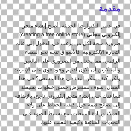
مقدمة
في عصر التكنولوجيا الحديثة، أصبح
إنشاء متجر
إلكتروني مجاني
(creating a free online store)
ضرورة ملحة لكل من يرغب في الدخول إلى عالم
التجارة الإلكترونية. فالأسواق تتجه نحو الفضاء
الرقمي، مما يجعل من الضروري على البائعين
والمبتكرين أن يكون لديهم وجود قوي على الإنترنت.
ولكن كيف يمكن البدء في هذا المسعى؟ في هذا
المقال، سوف نستعرض خمس خطوات بسيطة
تساعدك على إنشاء متجر إلكتروني ناجح، بالإضافة
إلى نصائح قيمة حول كيفية الحفاظ على ولاء
العملاء وزيادة المبيعات، مع تسليط الضوء على
التحديات الشائعة وكيفية التغلب عليها.