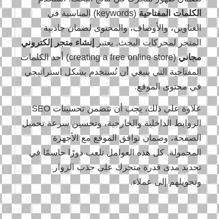
الكلمات المفتاحية
(keywords) المناسبة في
العناوين، والأوصاف، والمحتوى لضمان جاذبية
المتجر لمحركات البحث. يعتبر
إنشاء متجر إلكتروني
مجاني
(creating a free online store) أحد الكلمات
المفتاحية التي ينبغي أن تُستخدم بشكل استراتيجي
في محتوى الموقع.
علاوة على ذلك، يجب أن تتضمن تحسينات SEO
الروابط الداخلية والخارجية، وتحسين سرعة تحميل
الصفحة، وضمان توافق الموقع مع الأجهزة
المحمولة. كل هذه العوامل تلعب دورًا حاسمًا في
تحديد مدى قدرة متجرك على جذب الزوار
وتحويلهم إلى عملاء.