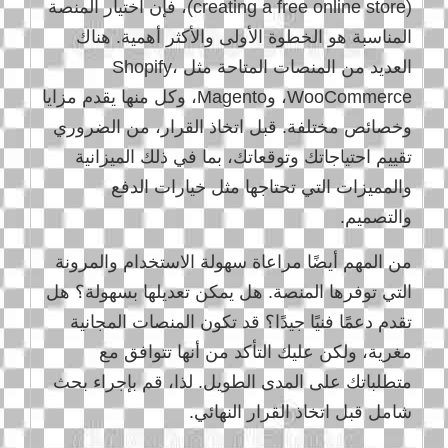
(creating a free online store)، فإن اختيار المنصة
المناسبة هو الخطوة الأولى والأكثر أهمية. هناك
العديد من المنصات المتاحة مثل Shopify،
WooCommerce، وMagento، وكل منها يقدم مزايا
وخصائص مختلفة. قبل اتخاذ القرار، من الضروري
تقييم احتياجاتك وتوقعاتك، بما في ذلك الميزانية
والمميزات التي تحتاجها مثل خيارات الدفع
والتصميم.
من المهم أيضًا مراعاة سهولة الاستخدام والمرونة
التي توفرها المنصة. هل يمكن تعديلها بسهولة؟ هل
تقدم دعمًا فنيًا جيدًا؟ قد تكون المنصات المجانية
مغرية، ولكن عليك التأكد من أنها تتوافق مع
متطلباتك على المدى الطويل. لذا، قم بإجراء بحث
شامل قبل اتخاذ القرار النهائي.