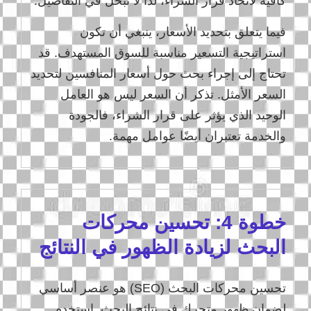
كافية لاتخاذ قرار الشراء، لذا لا تبخل في التفاصيل.
فيما يتعلق بتحديد الأسعار، ينبغي أن تكون
استراتيجية التسعير مناسبة للسوق المستهدف. قد
تحتاج إلى إجراء بحث حول أسعار المنافسين لتحديد
السعر الأمثل. تذكر أن السعر ليس هو العامل
الوحيد الذي يؤثر على قرار الشراء، فالجودة
والخدمة تعتبران أيضًا عوامل مهمة.
خطوة 4: تحسين محركات
البحث لزيادة الظهور في النتائج
تحسين محركات البحث (SEO) هو عنصر أساسي
لضمان ظهور متجرك في نتائج البحث. استخدم